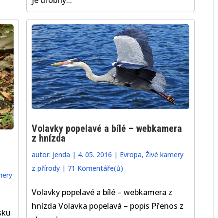
Volavky popelavé a bílé – webkamera
z hnízda
autor:
Jenda
|
4. 05. 2016
|
Evropa
,
Živé kamery
z přírody
|
71 Komentáře(ů)
mery
Volavky popelavé a bílé – webkamera z
hnízda Volavka popelavá – popis Přenos z
sku