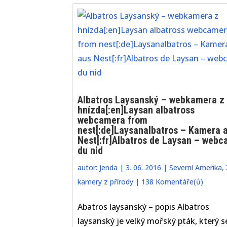
Albatros Laysanský – webkamera z
hnízda[:en]Laysan albatross
webcamera from
nest[:de]Laysanalbatros – Kamera 
Nest[:fr]Albatros de Laysan – web
du nid
autor:
Jenda
|
3. 06. 2016
|
Severní Amerika
,
kamery z přírody
|
138 Komentáře(ů)
Abatros laysanský – popis Albatros
laysanský je velký mořský pták, který s