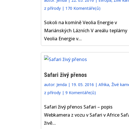
autor:
Jenda
|
22. 05. 2016
|
Evropa
,
Živé ka
z přírody
|
170 Komentáře(ů)
Sokoli na komíně Veolia Energie v
Mariánských Lázních V areálu teplárny
Veolia Energie v...
Safari živý přenos
autor:
Jenda
|
19. 05. 2016
|
Afrika
,
Živé kam
z přírody
|
9 Komentáře(ů)
Safari živý přenos Safari – popis
Webkamera z vozu v Safari v Africe Safa
živě...