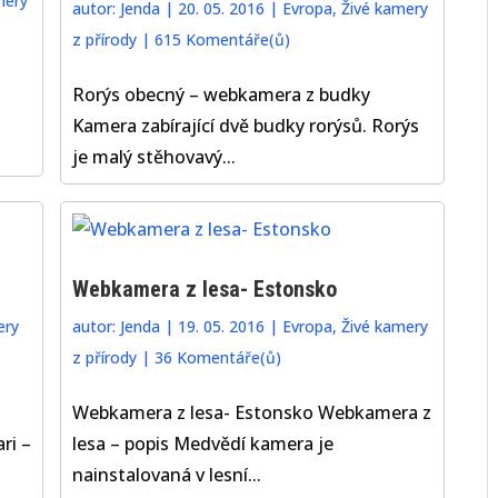
mery
autor:
Jenda
|
20. 05. 2016
|
Evropa
,
Živé kamery
z přírody
|
615 Komentáře(ů)
Rorýs obecný – webkamera z budky
Kamera zabírající dvě budky rorýsů. Rorýs
je malý stěhovavý...
Webkamera z lesa- Estonsko
ery
autor:
Jenda
|
19. 05. 2016
|
Evropa
,
Živé kamery
z přírody
|
36 Komentáře(ů)
Webkamera z lesa- Estonsko Webkamera z
ri –
lesa – popis Medvědí kamera je
nainstalovaná v lesní...