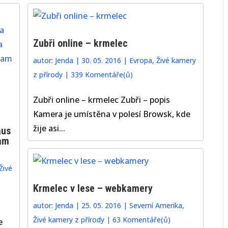
Zubři online – krmelec
autor:
Jenda
|
30. 05. 2016
|
Evropa
,
Živé kamery
z přírody
|
339 Komentáře(ů)
Zubři online – krmelec Zubři – popis
Kamera je umístěna v polesí Browsk, kde
žije asi...
aus
cam
Živé
Krmelec v lese – webkamery
autor:
Jenda
|
25. 05. 2016
|
Severní Amerika
,
Živé kamery z přírody
|
63 Komentáře(ů)
e