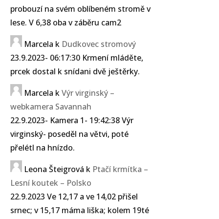
probouzí na svém oblíbeném stromě v
lese. V 6,38 oba v záběru cam2
Marcela
k
Dudkovec stromový
23.9.2023- 06:17:30 Krmení mláděte,
prcek dostal k snídani dvě ještěrky.
Marcela
k
Výr virginský –
webkamera Savannah
22.9.2023- Kamera 1- 19:42:38 Výr
virginský- poseděl na větvi, poté
přelétl na hnízdo.
Leona Šteigrová
k
Ptačí krmítka –
Lesní koutek – Polsko
22.9.2023 Ve 12,17 a ve 14,02 přišel
srnec; v 15,17 máma liška; kolem 19té