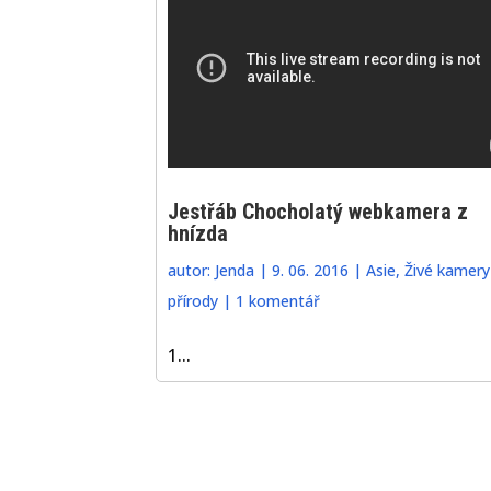
Jestřáb Chocholatý webkamera z
hnízda
autor:
Jenda
|
9. 06. 2016
|
Asie
,
Živé kamery
přírody
|
1 komentář
1...