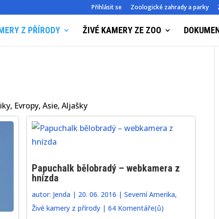
Přihlásit se
Zoologické zahrady a parky
MERY Z PŘÍRODY
ŽIVÉ KAMERY ZE ZOO
DOKUME
ky, Evropy, Asie, Aljašky
Papuchalk bělobradý – webkamera z
hnízda
autor:
Jenda
|
20. 06. 2016
|
Severní Amerika
,
Živé kamery z přírody
|
64 Komentáře(ů)