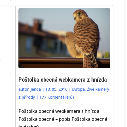
,
k
Poštolka obecná webkamera z hnízda
autor:
Jenda
|
13. 05. 2016
|
Evropa
,
Živé kamery
z přírody
|
177 Komentáře(ů)
Poštolka obecná webkamera z hnízda
Poštolka obecná – popis Poštolka obecná
je drobný...