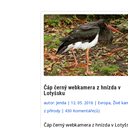
Čáp černý webkamera z hnízda v
Lotyšsku
autor:
Jenda
|
12. 05. 2016
|
Evropa
,
Živé ka
z přírody
|
430 Komentáře(ů)
Čáp černý webkamera z hnízda v Lotyš