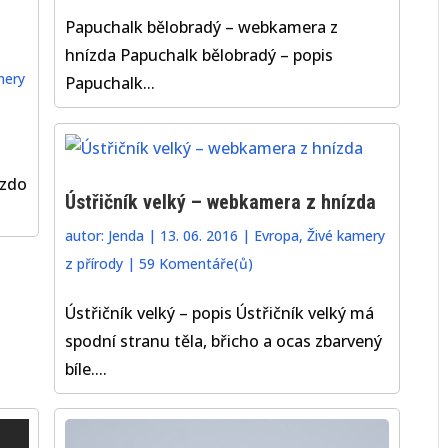
Papuchalk bělobradý – webkamera z
hnízda Papuchalk bělobradý – popis
mery
Papuchalk...
ízdo
Ústřičník velký – webkamera z hnízda
autor:
Jenda
|
13. 06. 2016
|
Evropa
,
Živé kamery
z přírody
|
59 Komentáře(ů)
Ústřičník velký – popis Ústřičník velký má
spodní stranu těla, břicho a ocas zbarvený
bíle....