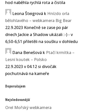
hod naběhla rychlá rota a čistila
Leona Šteigrová
k
Hnízdo orla
bělohlavého – webkamera Big Bear
22.9.2023 Konečně se zase po pár
dnech Jackie a Shadow ukázali :-) - v
6,50-6,51 přiletěli na soušku v dohledu
Dana Benešová
k
Ptačí krmítka –
Lesní koutek – Polsko
22.9.2023 v 04.12 si divočák
pochutnává na kameře
Doporučujem
Nejsledovanější
Orel Mořský webkamera