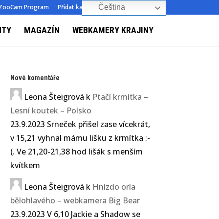
ZooCam Program
Přidat kameru
O nás
Kontakt
Čeština‎
NTY
MAGAZÍN
WEBKAMERY KRAJINY
Nové komentáře
Leona Šteigrová
k
Ptačí krmítka –
Lesní koutek – Polsko
23.9.2023 Srneček přišel zase vícekrát,
v 15,21 vyhnal mámu lišku z krmítka :-
(. Ve 21,20-21,38 hod lišák s menším
kvítkem
Leona Šteigrová
k
Hnízdo orla
bělohlavého – webkamera Big Bear
23.9.2023 V 6,10 Jackie a Shadow se