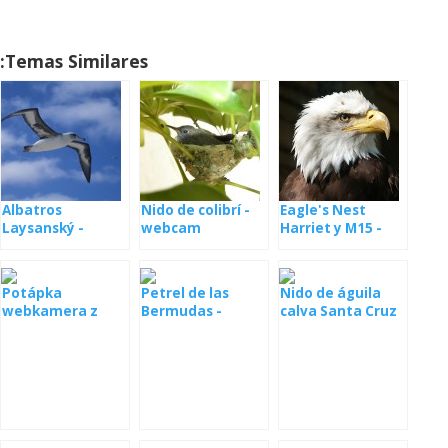
Temas Similares:
Albatros
Nido de colibrí -
Eagle's Nest
Laysanský -
webcam
Harriet y M15 -
webcam z
webcam
hnízda [: en]
Webcamera del
Potápka
Petrel de las
Nido de águila
albatros de
webkamera z
Bermudas -
calva Santa Cruz
Laysan desde el
hnízda
webcam desde
en vivo
nido [: de]
el nido
Laysanalbatros -
Kamera aus
Nest [: fr]
Albatros de
Laysan -
webcam du nid