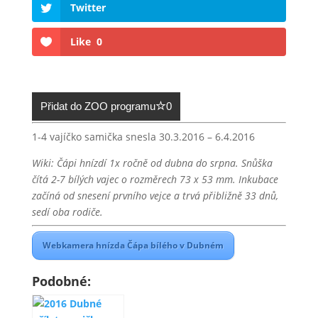
Twitter
Like
0
Přidat do ZOO programu
0
1-4 vajíčko samička snesla 30.3.2016 – 6.4.2016
Wiki: Čápi hnízdí 1x ročně od dubna do srpna. Snůška
čítá 2-7 bílých vajec o rozměrech 73 x 53 mm. Inkubace
začíná od snesení prvního vejce a trvá přibližně 33 dnů,
sedí oba rodiče.
Webkamera hnízda Čápa bílého v Dubném
Podobné: