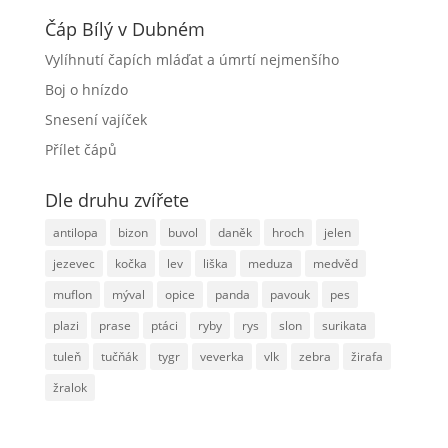
Čáp Bílý v Dubném
Vylíhnutí čapích mláďat a úmrtí nejmenšího
Boj o hnízdo
Snesení vajíček
Přílet čápů
Dle druhu zvířete
antilopa
bizon
buvol
daněk
hroch
jelen
jezevec
kočka
lev
liška
meduza
medvěd
muflon
mýval
opice
panda
pavouk
pes
plazi
prase
ptáci
ryby
rys
slon
surikata
tuleň
tučňák
tygr
veverka
vlk
zebra
žirafa
žralok