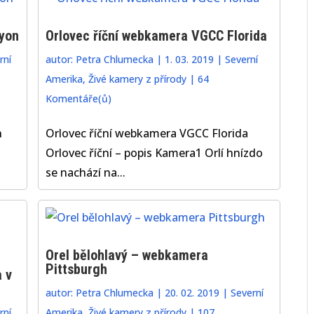
yon
Orlovec říční webkamera VGCC Florida
rní
autor:
Petra Chlumecka
|
1. 03. 2019
|
Severní
Amerika
,
Živé kamery z přírody
|
64
Komentáře(ů)
n
Orlovec říční webkamera VGCC Florida
Orlovec říční – popis Kamera1 Orlí hnízdo
se nachází na...
Orel bělohlavý – webkamera
Pittsburgh
 v
autor:
Petra Chlumecka
|
20. 02. 2019
|
Severní
rní
Amerika
,
Živé kamery z přírody
|
107