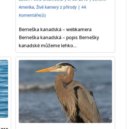
Amerika
,
Živé kamery z přírody
|
44
Komentáře(ů)
Berneška kanadská – webkamera
Berneška kanadská – popis Bernešky
kanadské můžeme lehko...