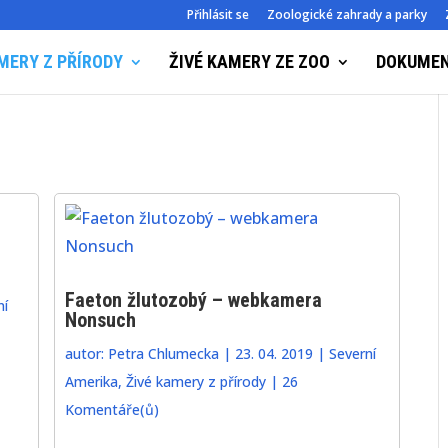
Přihlásit se
Zoologické zahrady a parky
MERY Z PŘÍRODY
ŽIVÉ KAMERY ZE ZOO
DOKUME
Faeton žlutozobý – webkamera
ní
Nonsuch
autor:
Petra Chlumecka
|
23. 04. 2019
|
Severní
Amerika
,
Živé kamery z přírody
|
26
Komentáře(ů)