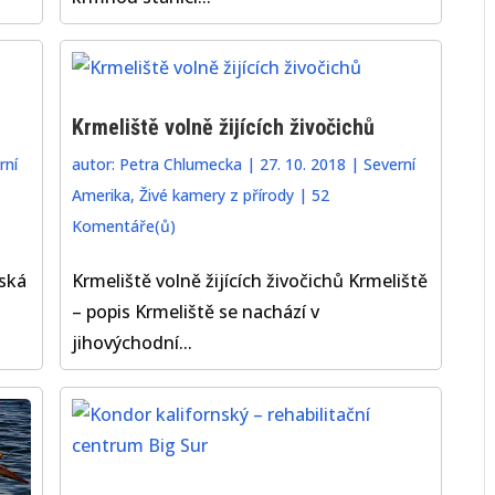
Krmeliště volně žijících živočichů
rní
autor:
Petra Chlumecka
|
27. 10. 2018
|
Severní
Amerika
,
Živé kamery z přírody
|
52
Komentáře(ů)
ská
Krmeliště volně žijících živočichů Krmeliště
u
– popis Krmeliště se nachází v
jihovýchodní...