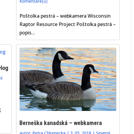
Komentáře(ů)
Poštolka pestrá – webkamera Wisconsin
Raptor Resource Project Poštolka pestrá –
popis...
 Hog
ní
g
Berneška kanadská – webkamera
autor:
Petra Chlumecka
|
3. 05. 2018
|
Severní