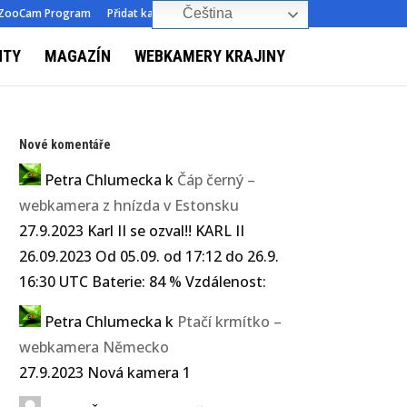
ZooCam Program
Přidat kameru
O nás
Kontakt
Čeština‎
NTY
MAGAZÍN
WEBKAMERY KRAJINY
Nové komentáře
Petra Chlumecka
k
Čáp černý –
webkamera z hnízda v Estonsku
27.9.2023 Karl II se ozval!! KARL II
26.09.2023 Od 05.09. od 17:12 do 26.9.
16:30 UTC Baterie: 84 % Vzdálenost:
Petra Chlumecka
k
Ptačí krmítko –
webkamera Německo
27.9.2023 Nová kamera 1