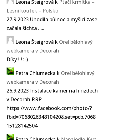
Leona Šteigrová
k
Ptačí krmítka –
Lesní koutek – Polsko
27.9.2023 Uhodila půlnoc a myšici zase
začala šichta .....
Leona Šteigrová
k
Orel bělohlavý
webkamera v Decorah
Díky !!! :-)
Petra Chlumecka
k
Orel bělohlavý
webkamera v Decorah
26.9.2023 Instalace kamer na hnízdech
v Decorah RRP
https://www.facebook.com/photo/?
fbid=706802634810420&set=pcb.7068
15128142504
Petra Chlumecka
k
Napajedlo Kwa