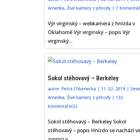
Amerika
,
Živé kamery z přírody
|
7 Komentář
Výr virginský – webkamera z hnízda v
Oklahomě Výr virginský – popis Výr
virginský...
Sokol stěhovavý – Berkeley
autor:
Petra Chlumecka
|
11. 02. 2019
|
Seve
Amerika
,
Živé kamery z přírody
|
132
Komentáře(ů)
Sokol stěhovavý – Berkeley Sokol
stěhovavý – popis Hnízdo se nachází v
zvonici v...