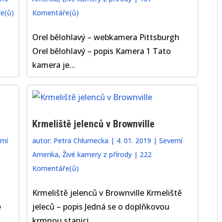
e(ů)
Komentáře(ů)
Orel bělohlavý – webkamera Pittsburgh
Orel bělohlavý – popis Kamera 1 Tato
kamera je...
Krmeliště jelenců v Brownville
rní
autor:
Petra Chlumecka
|
4. 01. 2019
|
Severní
Amerika
,
Živé kamery z přírody
|
222
Komentáře(ů)
Krmeliště jelenců v Brownville Krmeliště
e
jeleců – popis Jedná se o doplňkovou
krmnou stanici...