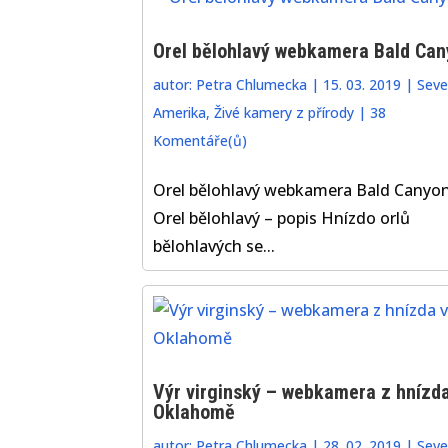
Orel bělohlavý webkamera Bald Can
autor:
Petra Chlumecka
|
15. 03. 2019
|
Seve
Amerika
,
Živé kamery z přírody
|
38
Komentáře(ů)
Orel bělohlavý webkamera Bald Canyo
Orel bělohlavý – popis Hnízdo orlů
bělohlavých se...
Výr virginský – webkamera z hnízda
Oklahomě
autor:
Petra Chlumecka
|
28. 02. 2019
|
Seve