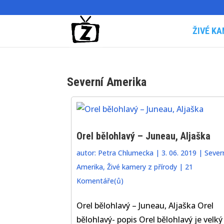
ŽIVÉ KA
Severní Amerika
Orel bělohlavý – Juneau, Aljaška
autor:
Petra Chlumecka
|
3. 06. 2019
|
Sever
Amerika
,
Živé kamery z přírody
|
21
Komentáře(ů)
Orel bělohlavý – Juneau, Aljaška Orel
bělohlavý- popis Orel bělohlavý je velký