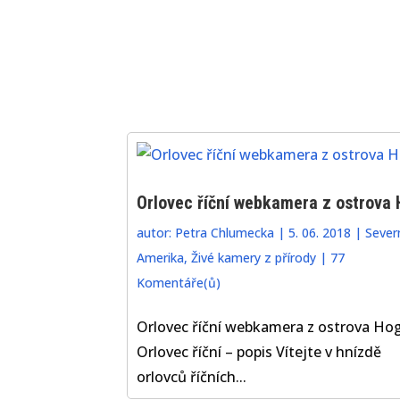
Orlovec říční webkamera z ostrova
autor:
Petra Chlumecka
|
5. 06. 2018
|
Sever
Amerika
,
Živé kamery z přírody
|
77
Komentáře(ů)
Orlovec říční webkamera z ostrova Ho
Orlovec říční – popis Vítejte v hnízdě
orlovců říčních...