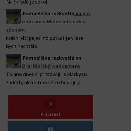
Na hnízdě je sokol.
Pampeliška rozkvetlá
on
Vlčí
centrum v Minnesotě video
záznam
krásní vlčí pejsci,no potkat je v lese
bych nechtěla
Pampeliška rozkvetlá
on
Orel Mořský webkamera
To ano dnes si přistávají i s klacky na
zádech, ale i v tom větru budují ja
Pinterest