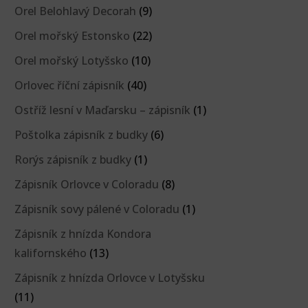
Orel Belohlavý Decorah
(9)
Orel mořský Estonsko
(22)
Orel mořský Lotyšsko
(10)
Orlovec říční zápisník
(40)
Ostříž lesní v Maďarsku – zápisník
(1)
Poštolka zápisník z budky
(6)
Rorýs zápisník z budky
(1)
Zápisník Orlovce v Coloradu
(8)
Zápisník sovy pálené v Coloradu
(1)
Zápisník z hnízda Kondora
kalifornského
(13)
Zápisník z hnízda Orlovce v Lotyšsku
(11)