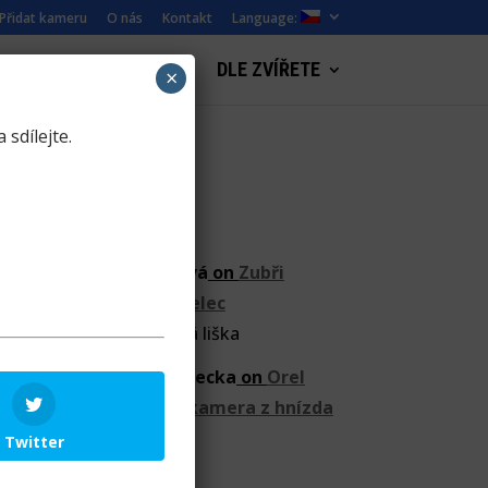
Přidat kameru
O nás
Kontakt
Language:
WEBKAMERY KRAJINY
DLE ZVÍŘETE
×
 sdílejte.
ZooCam
Jana Sekyrová
on
Zubři
online – krmelec
01:31 proběhla mladá liška
Petra Chlumecka
on
Orel
mořský webkamera z hnízda
v Norsku
Twitter
Video z 5.10.2016