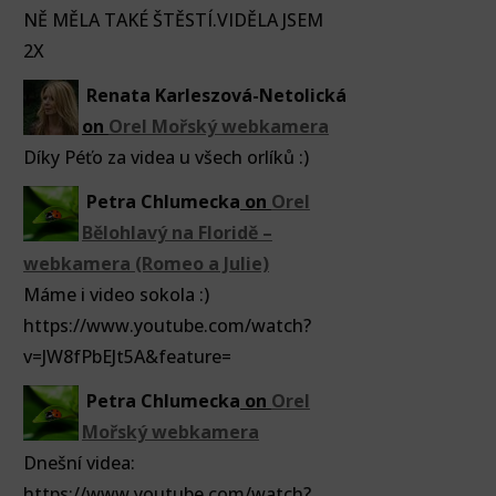
NĚ MĚLA TAKÉ ŠTĚSTÍ.VIDĚLA JSEM
2X
Renata Karleszová-Netolická
on
Orel Mořský webkamera
Díky Péťo za videa u všech orlíků :)
Petra Chlumecka
on
Orel
Bělohlavý na Floridě –
webkamera (Romeo a Julie)
Máme i video sokola :)
https://www.youtube.com/watch?
v=JW8fPbEJt5A&feature=
Petra Chlumecka
on
Orel
Mořský webkamera
Dnešní videa:
https://www.youtube.com/watch?