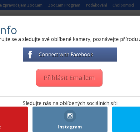
se zpravodajem ZooCam
ZooCam Program
Poděkování
Chci pomoci
 PŘÍRODY
ŽIVÉ KAMERY ZE ZOO
NAUČNÁ VIDEA
nfo
rujte se a sledujte své oblíbené kamery, poznávejte přírodu a
Connect with Facebook
ápisník z hnízda Orlovce v Lotyšsku
|
0 comments
Přihlásit Emailem
Pintere
Twitter
Like
0
st
Sledujte nás na oblíbených sociálních síti
Přihlásit se
Zoologické zahrady a parky
t
Instagram
e
Zoologické zahrady a parky
ZooCam Program
Přidat kameru
gram
Přidat kameru