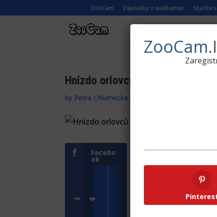
ZooCam
Zápisníky z webkamer
Staňte 
ŽIVÉ KAMERY Z
ZooCam.I
Zaregist
Hnízdo orlovců Lotyšsko.
by
Petra Chlumecka
|
25. 04. 2016
|
Zápisník
,
Z
Facebo
Google
ok
+
Pinteres
Přihlásit se
Zoologické zahrady a parky
Přihlásit s
ZooCam Program
Přidat kameru
ZooCam Pro