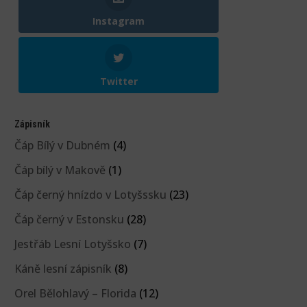
Instagram
Twitter
Zápisník
Čáp Bílý v Dubném
(4)
Čáp bílý v Makově
(1)
Čáp černý hnízdo v Lotyšssku
(23)
Čáp černý v Estonsku
(28)
Jestřáb Lesní Lotyšsko
(7)
Káně lesní zápisník
(8)
Orel Bělohlavý – Florida
(12)