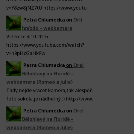
v=Y8zw8jNZ7tU https://www.youtu
Petra Chlumecka
on
Orlí
hnízdo – webkamera
Video ze 4.10.2016
https://www.youtube.com/watch?
v=n9pHcGaHkFw
Petra Chlumecka
on
Orel
Bělohlavý na Floridě –
webkamera (Romeo a Julie)
Tady nejde vracet kamera,tak alespoň
foto sokola,je nádherný :) http://www.
Petra Chlumecka
on
Orel
Bělohlavý na Floridě –
webkamera (Romeo a Julie)