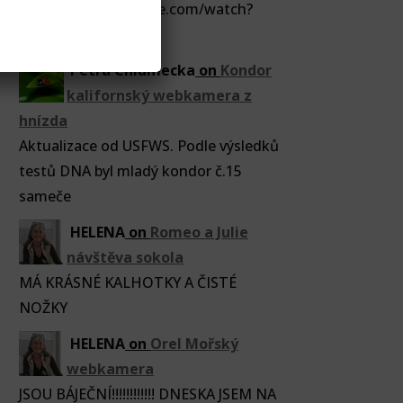
https://www.youtube.com/watch?
v=KY2DBpXtt78
Petra Chlumecka
on
Kondor
kalifornský webkamera z
hnízda
Aktualizace od USFWS. Podle výsledků
testů DNA byl mladý kondor č.15
sameče
HELENA
on
Romeo a Julie
návštěva sokola
MÁ KRÁSNÉ KALHOTKY A ČISTÉ
NOŽKY
HELENA
on
Orel Mořský
webkamera
JSOU BÁJEČNÍ!!!!!!!!!!!! DNESKA JSEM NA