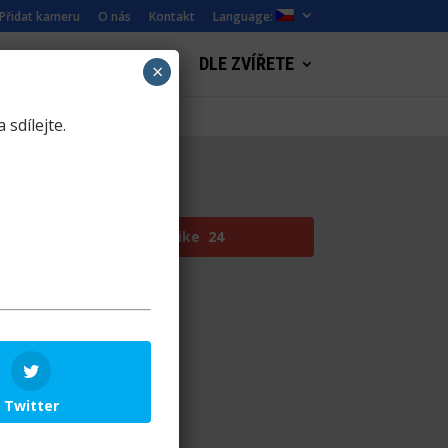
Přidat kameru
O nás
Kontakt
Language:
WEBKAMERY KRAJINY
DLE ZVÍŘETE
×
 sdílejte.
r
5
Like
24
Twitter