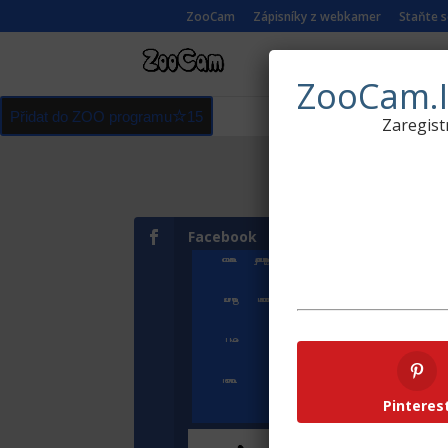
ZooCam
Zápisníky z webkamer
Staňte 
ŽIVÉ KAMERY Z
ZooCam.I
Přidat do ZOO programu
15
Zaregist
Facebook
Goog
Přihlásit se
Zoologické zahrady a parky
ZooCam Program
Přidat kameru
O nás
Kontakt
Pinteres