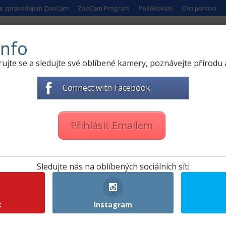
se zpravodajem ZooCam
ZooCam Program
Poděkování
Chci pomoci
 PŘÍRODY
ŽIVÉ KAMERY ZE ZOO
NAUČNÁ VIDEA
nfo
rujte se a sledujte své oblíbené kamery, poznávejte přírodu a
Connect with Facebook
le+
3
Pinterest
4
Twitte
Přihlásit Emailem
Sledujte nás na oblíbených sociálních síti
t
Instagram