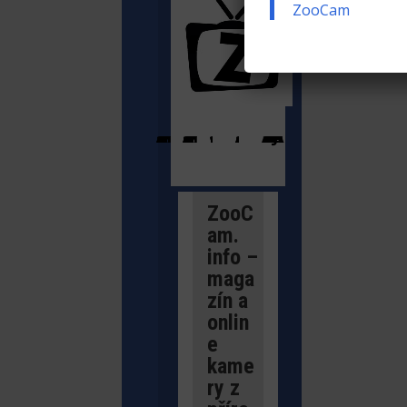
ZooCam
ŽIVÉ KAMERY Z PŘÍRODY
ŽIVÉ KAMERY ZE ZOO
DOKUMENTY
MAGAZÍN
WEBKAMERY KRAJINY
ZooC
am.
info –
maga
zín a
onlin
e
kame
ry z