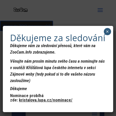
Přidat do ZOO programu
5
×
Děkujeme za sledování
Děkujeme vám za sledování přenosů, které vám na
ZooCam.Info zobrazujeme.
Facebook
Věnujte nám prosím minutu svého času a nominujte nás
v soutěži Křišťálová lupa českého internetu v sekci
Zájmové weby (tedy pokud si to dle vašeho názoru
zasloužíme)
Děkujeme
Nominace probíhá
zde:
kristalova.lupa.cz/nominace/