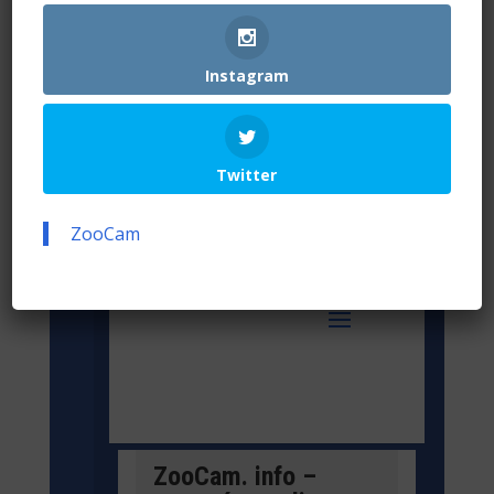
Facebook
Instagram
Twitter
ZooCam
ZooCam. info –