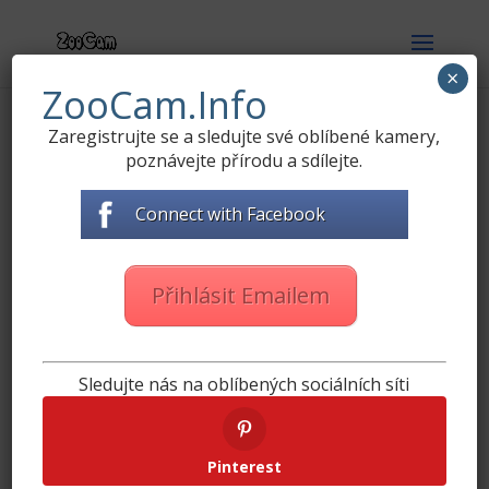
×
ZooCam.Info
Zaregistrujte se a sledujte své oblíbené kamery,
Hnízdění káněte lesního.
poznávejte přírodu a sdílejte.
by
Petra Chlumecka
|
17. 04. 2016
|
Káně lesní
Connect with Facebook
zápisník
,
Zápisník
|
0 comments
Přihlásit Emailem
Sledujte nás na oblíbených sociálních síti
Pinterest