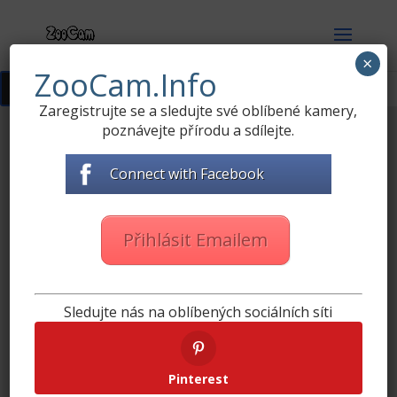
×
ZooCam.Info
Přidat do ZOO programu
19
Zaregistrujte se a sledujte své oblíbené kamery,
poznávejte přírodu a sdílejte.
Connect with Facebook
Facebook
Přihlásit Emailem
Sledujte nás na oblíbených sociálních síti
Pinterest