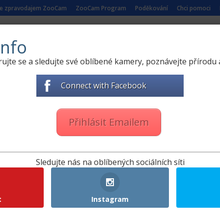
se zpravodajem ZooCam
ZooCam Program
Poděkování
Chci pomoci
 PŘÍRODY
ŽIVÉ KAMERY ZE ZOO
NAUČNÁ VIDEA
nfo
rujte se a sledujte své oblíbené kamery, poznávejte přírodu a
 Lotyšsku
Connect with Facebook
přírody
|
94 comments
Přihlásit Emailem
Sledujte nás na oblíbených sociálních síti
t
Instagram