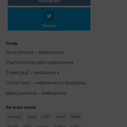
Instagram
Twitter
Evropa
Nora jezevce – webkamera
Ptačí krmítko pítko webkamera
Tulení pláž – webkamera
Ostříž lesní – webkamera v Maďarsku
Jelení pastvina – webkamera
Dle druhu zvířete
antilopa
bizon
bobr
buvol
daněk
hroch
jelen
jezevec
kachna
kapr