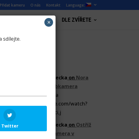
Přidat kameru
O nás
Kontakt
Language:
WEBKAMERY KRAJINY
DLE ZVÍŘETE
×
 sdílejte.
ZooCam
Petra Chlumecka
on
Nora
jezevce – webkamera
Videa 21.9.2016 Kočka
https://www.youtube.com/watch?
v=pEuKXt5JxCE Jezevci,j
Petra Chlumecka
on
Ostříž
Twitter
lesní – webkamera v