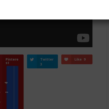
Pintere
Twitter
Like
9
st
3
e
Zoologické zahrady a parky
gram
Přidat kameru
nás