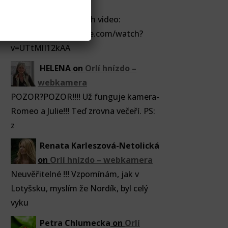
Maďarsku
Dnes na hnízdě Raroh video:
https://www.youtube.com/watch?
v=UTtMlI12kAA
HELENA
on
Orlí hnízdo –
webkamera
POZOR?POZOR!!!! Už funguje kamera-
Romeo a Julie!!! Teď zrovna večeří. PS:
z
Renata Karleszová-Netolická
on
Orlí hnízdo – webkamera
Neuvěřitelné !!! Vzpomínám, jak v
Lotyšsku, myslím že Nordík, byl celý
vyku
Petra Chlumecka
on
Orlí