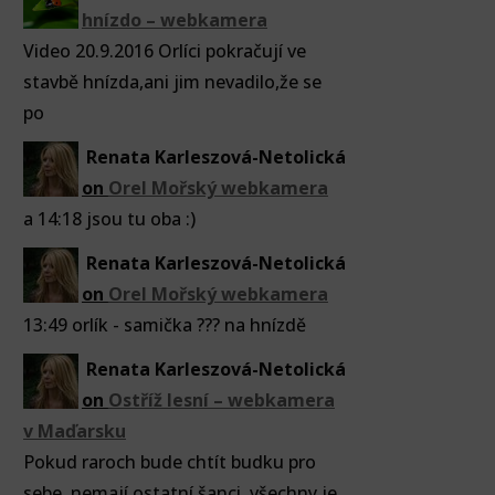
hnízdo – webkamera
Video 20.9.2016 Orlíci pokračují ve
stavbě hnízda,ani jim nevadilo,že se
po
Renata Karleszová-Netolická
on
Orel Mořský webkamera
a 14:18 jsou tu oba :)
Renata Karleszová-Netolická
on
Orel Mořský webkamera
13:49 orlík - samička ??? na hnízdě
Renata Karleszová-Netolická
on
Ostříž lesní – webkamera
v Maďarsku
Pokud raroch bude chtít budku pro
sebe, nemají ostatní šanci, všechny je