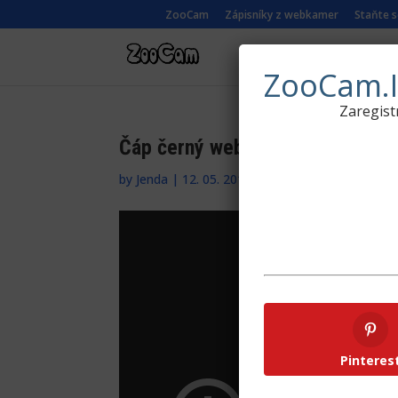
ZooCam
Zápisníky z webkamer
Staňte 
ŽIVÉ KAMERY Z
ZooCam.I
Zaregist
Čáp černý webkamera z hnízda v
by
Jenda
|
12. 05. 2016
|
Evropa
,
Živé kamery z 
Pinteres