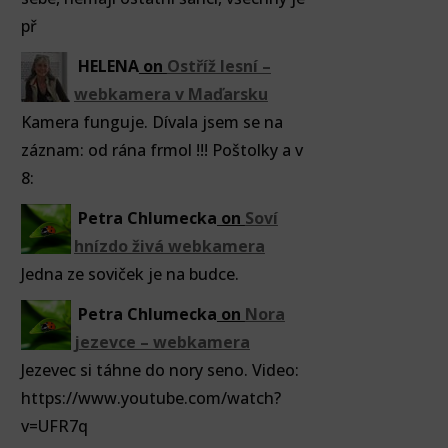
př
HELENA
on
Ostříž lesní –
webkamera v Maďarsku
Kamera funguje. Dívala jsem se na
záznam: od rána frmol !!! Poštolky a v
8:
Petra Chlumecka
on
Soví
hnízdo živá webkamera
Jedna ze soviček je na budce.
Petra Chlumecka
on
Nora
jezevce – webkamera
Jezevec si táhne do nory seno. Video:
https://www.youtube.com/watch?
v=UFR7q