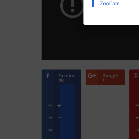
ZooCam
Facebo
Google
ok
+
Přihlásit se
Zoologické zahrady a parky
Přihlásit s
ZooCam Program
Přidat kameru
ZooCam Pro
O nás
O 