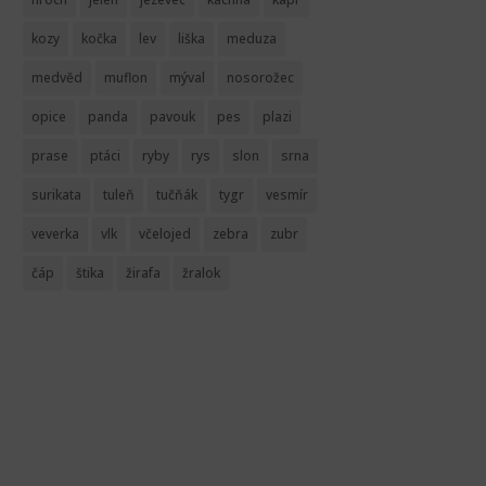
kozy
kočka
lev
liška
meduza
medvěd
muflon
mýval
nosorožec
opice
panda
pavouk
pes
plazi
prase
ptáci
ryby
rys
slon
srna
surikata
tuleň
tučňák
tygr
vesmír
veverka
vlk
včelojed
zebra
zubr
čáp
štika
žirafa
žralok