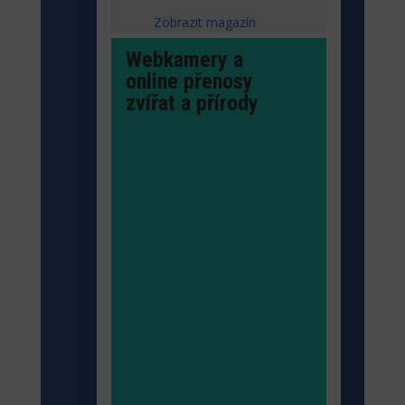
Zobrazit magazín
Webkamery a
online přenosy
zvířat a přírody
Petra Chlumecka
Flétňák
australský -
popis Hnízdo
se nachází na