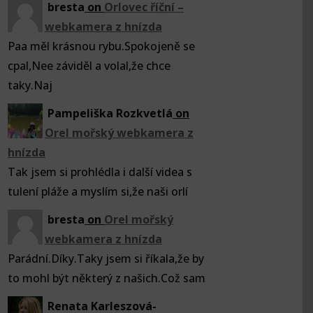
bresta
on
Orlovec říční –
webkamera z hnízda
Paa měl krásnou rybu.Spokojeně se
cpal,Nee záviděl a volal,že chce
taky.Naj
Pampeliška Rozkvetlá
on
Orel mořský webkamera z
hnízda
Tak jsem si prohlédla i další videa s
tulení pláže a myslím si,že naši orlí
bresta
on
Orel mořský
webkamera z hnízda
Parádní.Díky.Taky jsem si říkala,že by
to mohl být některý z našich.Což sam
Renata Karleszová-