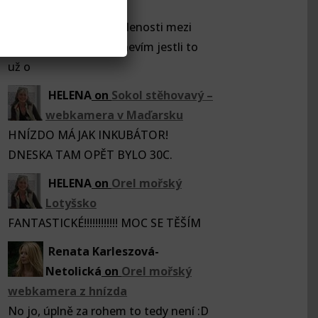
hnízda
Tak po zhlédnutí vzdálenosti mezi
pláží a hnízdem,teda nevím jestli to
už o
HELENA
on
Sokol stěhovavý –
webkamera v Maďarsku
HNÍZDO MÁ JAK INKUBÁTOR!
DNESKA TAM OPĚT BYLO 30C.
HELENA
on
Orel mořský
Lotyšsko
FANTASTICKÉ!!!!!!!!!!!! MOC SE TĚŠÍM
Renata Karleszová-
Netolická
on
Orel mořský
webkamera z hnízda
No jo, úplně za rohem to tedy není :D