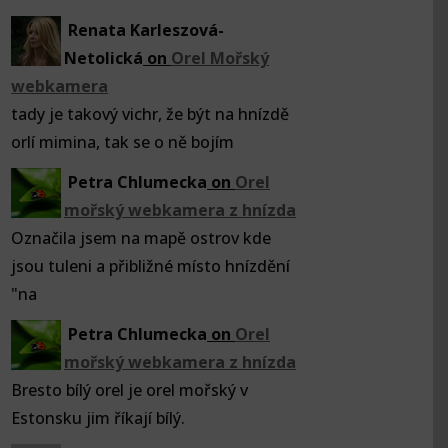
Renata Karleszová-
Netolická
on
Orel Mořský
webkamera
tady je takový vichr, že být na hnízdě
orlí mimina, tak se o ně bojím
Petra Chlumecka
on
Orel
mořský webkamera z hnízda
Označila jsem na mapě ostrov kde
jsou tuleni a přibližné místo hnízdění
"na
Petra Chlumecka
on
Orel
mořský webkamera z hnízda
Bresto bílý orel je orel mořský v
Estonsku jim říkají bílý.