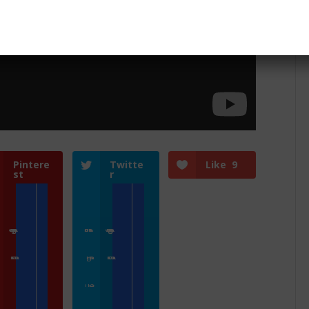
Pintere
Twitte
Like
9
st
r
Zoologické zahrady a parky
Přihlásit se
Zoologické zahrady a parky
Přidat kameru
ZooCam Program
Přidat kameru
O nás