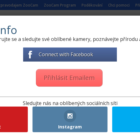
 zpravodajem ZooCam
ZooCam Program
Poděkování
Chci pomoci
Př
ŘÍRODY
ŽIVÉ KAMERY ZE ZOO
NAUČNÁ VIDEA
nfo
rujte se a sledujte své oblíbené kamery, poznávejte přírodu a
 Lotyšsku
Connect with Facebook
přírody
|
38 comments
Přihlásit Emailem
Sledujte nás na oblíbených sociálních síti
t
Instagram