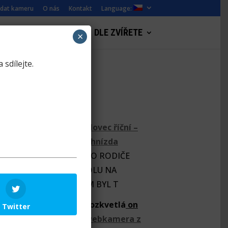
idat kameru
O nás
Kontakt
Language:
WEBKAMERY KRAJINY
DLE ZVÍŘETE
×
 sdílejte.
ZooCam
HELENA
on
Orlovec říční –
webkamera z hnízda
DNESKA JSOU IVAROVO RODIČE
SKORO CELÝ DEN SPOLU NA
SOUŠCE.VŽDYCKY TAM BYL T
Pampeliška Rozkvetlá
on
Twitter
Orel mořský webkamera z