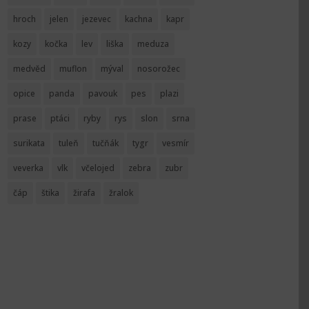
hroch
jelen
jezevec
kachna
kapr
kozy
kočka
lev
liška
meduza
medvěd
muflon
mýval
nosorožec
opice
panda
pavouk
pes
plazi
prase
ptáci
ryby
rys
slon
srna
surikata
tuleň
tučňák
tygr
vesmír
veverka
vlk
včelojed
zebra
zubr
čáp
štika
žirafa
žralok