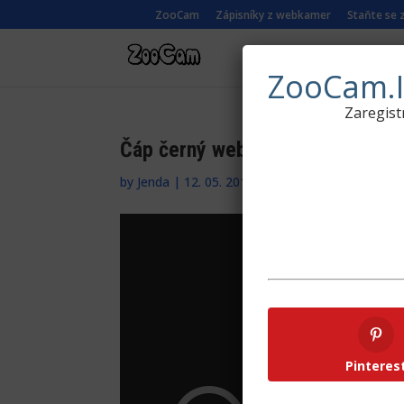
ZooCam
Zápisníky z webkamer
Staňte se
ŽIVÉ KAMERY Z P
ZooCam.I
Zaregist
Čáp černý webkamera z hnízda v
by
Jenda
|
12. 05. 2016
|
Evropa
,
Živé kamery z 
Pinteres