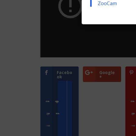
ZooCam
Facebo
Google
ok
+
Přihlásit se
Zoologické zahrady a parky
Přihlásit se
ZooCam Program
Přidat kameru
ZooCam Program
O nás
O nás